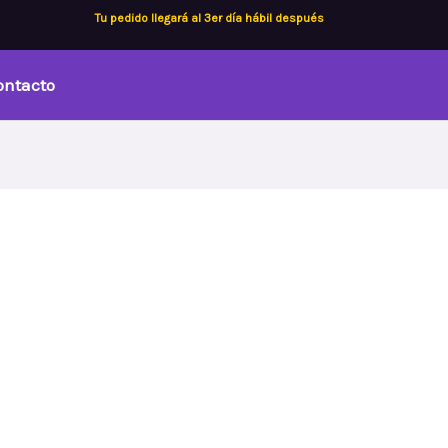
Tu pedido llegará al 3er día hábil después
ontacto