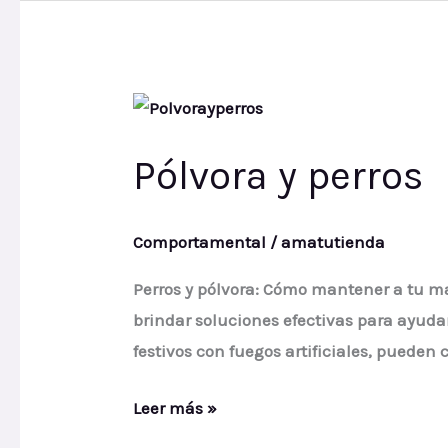
Pólvora
y
Pólvora y perros
perros
Comportamental
/
amatutienda
Perros y pólvora: Cómo mantener a tu m
brindar soluciones efectivas para ayudar
festivos con fuegos artificiales, pueden
Leer más »