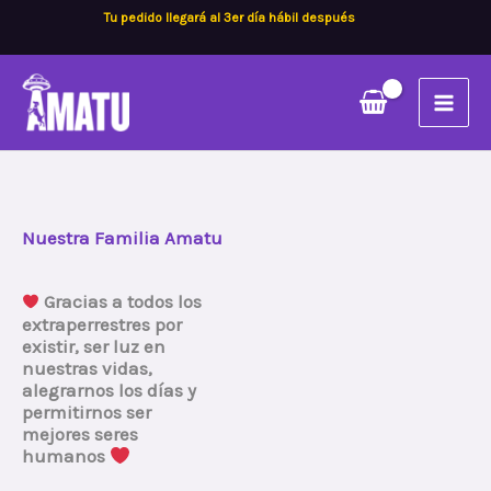
Ir
Tu pedido llegará al 3er día hábil después
al
contenido
Nuestra Familia Amatu
Gracias a todos los
extraperrestres por
existir, ser luz en
nuestras vidas,
alegrarnos los días y
permitirnos ser
mejores seres
humanos