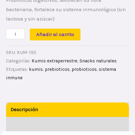
Probióticos digestivos, favorecen su flora
bacteriana, fortalece su sistema inmunológico (sin
lactosa y sin azúcar)
Añadir al carrito
SKU:
KUM-150
Categorías:
Kumis extraperrestre
,
Snacks naturales
Etiquetas:
kumis
,
prebioticos
,
probioticos
,
sistema
inmune
Descripción
Valoraciones (0)