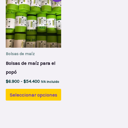
producto
precios:
desde
tiene
$6.900
hasta
múltiples
$54.400
variantes.
Las
opciones
Bolsas de maíz
se
Bolsas de maíz para el
pueden
popó
elegir
$
6.900
-
$
54.400
IVA incluido
en
la
Seleccionar opciones
página
de
producto