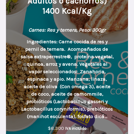
Adultos o cachorros)
m
m
1400 Kcal/Kg
o
o
Carnes: Res y ternera, Peso: 300gr
Ingredientes: Carne cocida de res y
pernil de ternera. Acompañados de
salsa extraperrestre®, proteína vegetal,
quinoa, arroz y avena. Vegetales al
vapor seleccionados: Zanahoria,
espinaca y apio. Manzana, linaza,
aceite de oliva (Con omega 3), aceite
de coco, aceite de camommile,
probióticos (Lactobacillus gasseri y
Lactobacillus coryniformis), prebióticos
(manihot esculenta), fosfato dicá…
$
8.300
IVA incluido