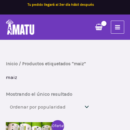
Ir
Tu pedido llegará al 3er día hábil después
al
contenido
Inicio
/ Productos etiquetados “maiz”
maiz
Mostrando el único resultado
Rango
Este
¡Oferta!
de