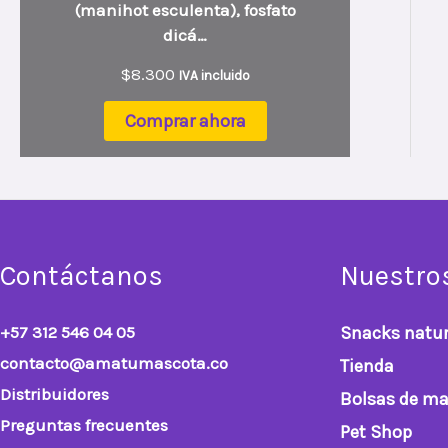
(manihot esculenta), fosfato
dicá…
$
8.300
IVA incluido
Comprar ahora
Contáctanos
Nuestro
+57 312 546 04 05
Snacks natur
contacto@amatumascota.co
Tienda
Distribuidores
Bolsas de ma
Preguntas frecuentes
Pet Shop