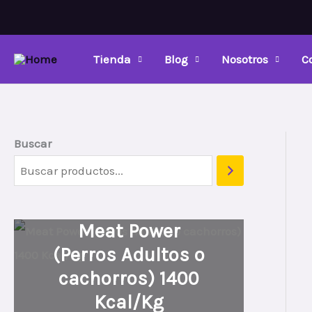
Ir
al
contenido
Tienda
Blog
Nosotros
C
Buscar
Meat Power
(Perros Adultos o
cachorros) 1400
Kcal/Kg